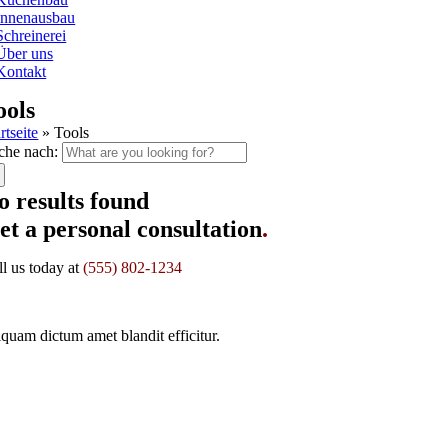
Innenausbau
Schreinerei
Über uns
Kontakt
ools
rtseite
»
Tools
che nach:
o results found
et a personal consultation
.
ll us today at
(555) 802-1234
iquam dictum amet blandit efficitur.