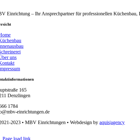
V Einrichtung – Ihr Ansprechpartner für professionellen Küchenbau,
rsicht
Home
Küchenbau
Innenausbau
Schreinerei
Über uns
Kontakt
Impressum
ntaktinformationen
uptstraße 165
211 Denzlingen
666 1784
fo@mbv-einrichtungen.de
2021-2023 • MBV Einrichtungen • Webdesign by
aquis|agency
Page load link